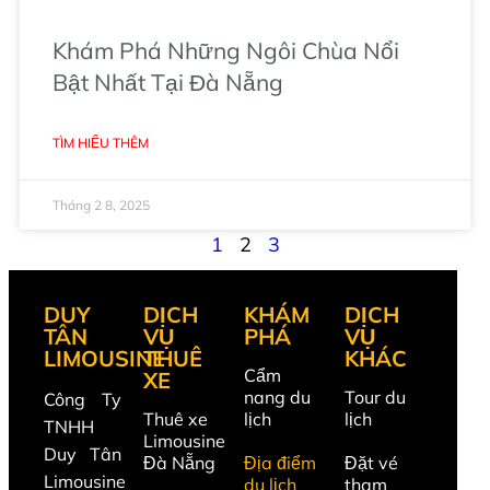
Khám Phá Những Ngôi Chùa Nổi
Bật Nhất Tại Đà Nẵng
TÌM HIỂU THÊM
Tháng 2 8, 2025
1
2
3
DUY
DỊCH
KHÁM
DỊCH
TÂN
VỤ
PHÁ
VỤ
LIMOUSINE
THUÊ
KHÁC
Cẩm
XE
nang du
Tour du
Công Ty
Thuê xe
lịch
lịch
TNHH
Limousine
Duy Tân
Đà Nẵng
Địa điểm
Đặt vé
Limousine
du lịch
tham