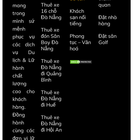
Thuê xe
quan
mang
16 chỗ
Khách
trong
Đà Nẵng
sạn nổi
Đặt nhà
mình sứ
tiếng
hàng
mệnh
Thuê xe
đón Sân
Phong
Đặt sân
phục vụ
Bay Đà
tục – Văn
Golf
các dịch
Nẵng
hoá
vụ Du
lịch & Lữ
Thuê xe
Đà Nẵng
hành
đi Quảng
chất
Bình
lượng
cao cho
Thuê xe
Đà Nẵng
khách
đi Huế
hàng.
Đồng
Thuê xe
hành
Đà Nẵng
đi Hội An
cùng các
đơn vị lữ